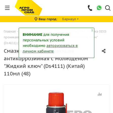
Ваш город
Барнаул
╳
Главная
-
Каталог
-
Автохимия
-
Очистители систем
-
Смазка ODIS
ВНИМАНИЕ
для получения
проникающая антикоррозийная с молибденом "Жидкий ключ"
персональных условий
(Ds4111) (Китай) 110мл (48)
необходимо
авторизоваться в
Смазка ODIS проникающая
личном кабинете
антикоррозийная с молибденом
"Жидкий ключ" (Ds4111) (Китай)
110мл (48)