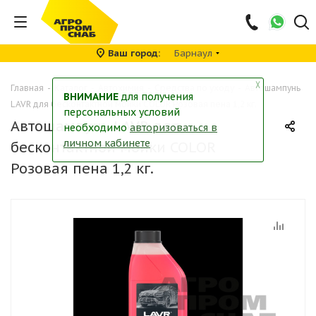
Ваш город
Барнаул
╳
Главная
-
Каталог
-
Автохимия
-
Средства по уходу
-
Автошампунь
ВНИМАНИЕ
для получения
LAVR для бесконтактной мойки COLOR Розовая пена 1,2 кг.
персональных условий
Автошампунь LAVR для
необходимо
авторизоваться в
личном кабинете
бесконтактной мойки COLOR
Розовая пена 1,2 кг.