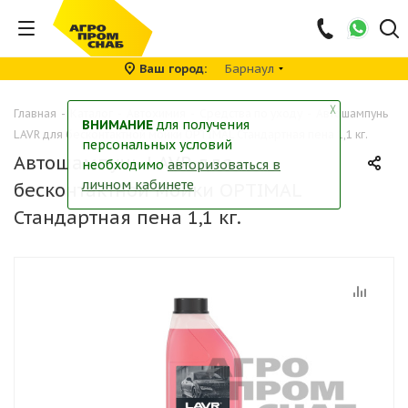
Ваш город
Барнаул
╳
Главная
-
Каталог
-
Автохимия
-
Средства по уходу
-
Автошампунь
ВНИМАНИЕ
для получения
LAVR для бесконтактной мойки OPTIMAL Стандартная пена 1,1 кг.
персональных условий
Автошампунь LAVR для
необходимо
авторизоваться в
личном кабинете
бесконтактной мойки OPTIMAL
Стандартная пена 1,1 кг.