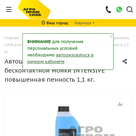
Ваш город
Барнаул
╳
Главная
-
Каталог
-
Автохимия
-
Средства по уходу
-
Автошампунь
ВНИМАНИЕ
для получения
LAVR для бесконтактной мойки INTENSIVE повышенная пенность 1,1
персональных условий
кг.
необходимо
авторизоваться в
Автошампунь LAVR для
личном кабинете
бесконтактной мойки INTENSIVE
повышенная пенность 1,1 кг.