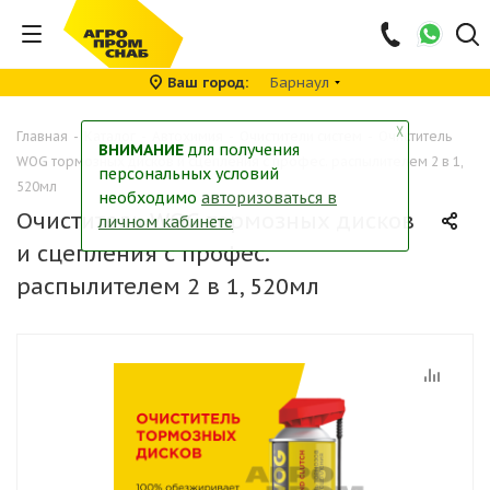
Ваш город
Барнаул
╳
Главная
-
Каталог
-
Автохимия
-
Очистители систем
-
Очиститель
ВНИМАНИЕ
для получения
WOG тормозных дисков и сцепления с профес. распылителем 2 в 1,
персональных условий
520мл
необходимо
авторизоваться в
Очиститель WOG тормозных дисков
личном кабинете
и сцепления с профес.
распылителем 2 в 1, 520мл