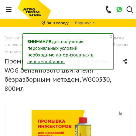
Ваш город
Барнаул
╳
Главная
-
Каталог
-
Автохимия
-
Очистители систем
-
Промывка
ВНИМАНИЕ
для получения
инжекторной системы WOG бензинового двигателя безразборным
персональных условий
методом, WGC0530, 800мл
необходимо
авторизоваться в
Промывка инжекторной системы
личном кабинете
WOG бензинового двигателя
безразборным методом, WGC0530,
800мл