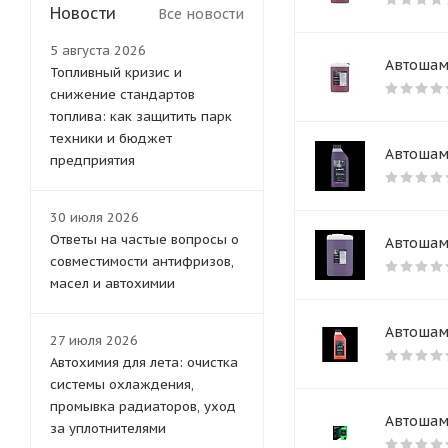
Новости
Все новости
5 августа 2026
Автошам
Топливный кризис и
снижение стандартов
топлива: как защитить парк
техники и бюджет
Автошам
предприятия
30 июля 2026
Ответы на частые вопросы о
Автошам
совместимости антифризов,
масел и автохимии
Автошам
27 июля 2026
Автохимия для лета: очистка
системы охлаждения,
промывка радиаторов, уход
Автошамп
за уплотнителями