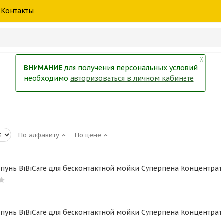
шины
спецтехники
жидкость
товары
масла
фильт
Контакты
тры
екол
Краски
╳
ВНИМАНИЕ
для получения персональных условий
необходимо
авторизоваться в личном кабинете
По алфавиту
По цене
унь BiBiCare для бесконтактной мойки Суперпена Концентрат (
унь BiBiCare для бесконтактной мойки Суперпена Концентрат,