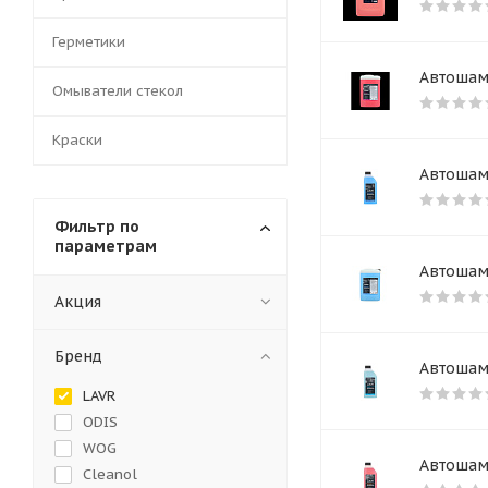
Герметики
Автошамп
Омыватели стекол
Краски
Автошамп
Фильтр по
параметрам
Автошамп
Акция
Бренд
Автошамп
LAVR
ODIS
WOG
Автошамп
Cleanol