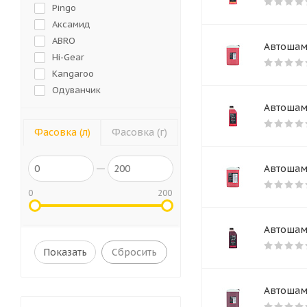
Pingo
Аксамид
ABRO
Автошам
Hi-Gear
Kangaroo
Одуванчик
Gross
Автошам
ФГУП "БОЗ"
Фасовка (л)
Фасовка (г)
ЕРМАК
GRASS
Автошам
WURTH
Восход
0
200
НТВК
Нефтехимик
Автошам
BiBiCare
Сбросить
Автошам