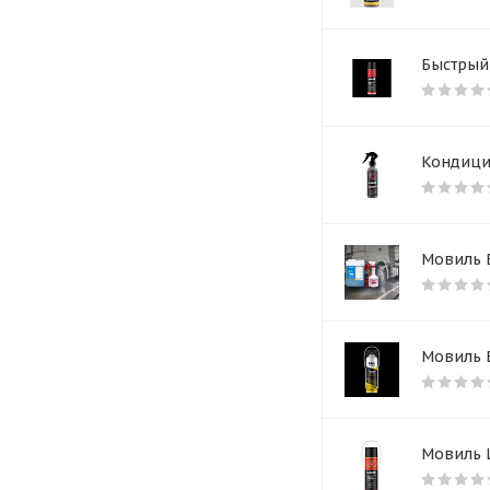
Быстрый 
Кондици
Мовиль B
Мовиль B
Мовиль L