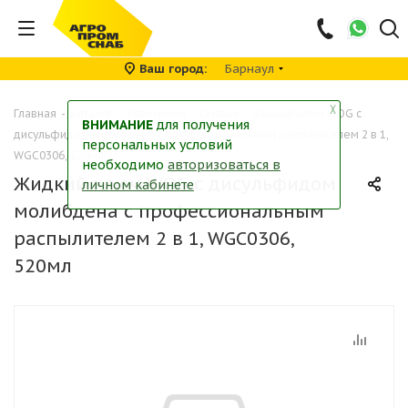
Ваш город
Барнаул
╳
Главная
-
Каталог
-
Автохимия
-
Смазки
-
Жидкий ключ WOG с
ВНИМАНИЕ
для получения
дисульфидом молибдена с профессиональным распылителем 2 в 1,
персональных условий
WGC0306, 520мл
необходимо
авторизоваться в
Жидкий ключ WOG с дисульфидом
личном кабинете
молибдена с профессиональным
распылителем 2 в 1, WGC0306,
520мл