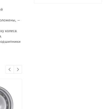
ой
положены, —
ку колеса.
.
 подшипники