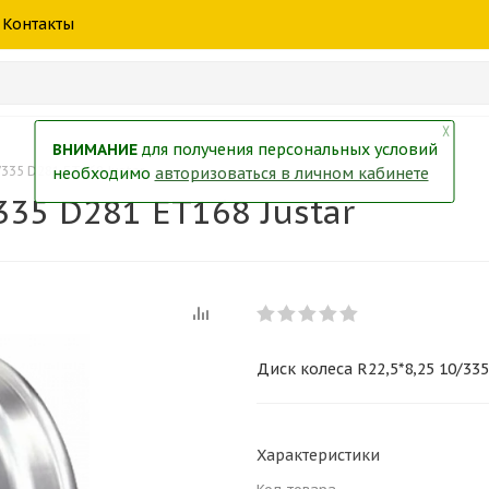
шины
спецтехники
жидкость
товары
масла
фильт
Контакты
тры
екол
Краски
╳
ВНИМАНИЕ
для получения персональных условий
/335 D281 ET168 Justar
необходимо
авторизоваться в личном кабинете
335 D281 ET168 Justar
Диск колеса R22,5*8,25 10/335
Характеристики