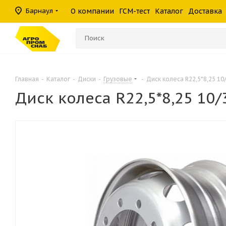
масла
фильтры
средства
шины
Барнаул
О компании
ГСМ-тест
Каталог
Доставка
Консистентные
Гидравлические
Герметики
Прочие филь
Омыватели ст
смазки
фильтры
Главная
-
Каталог
-
Диски
-
Грузовые
-
Диск колеса R22,5*8,25 10
Диск колеса R22,5*8,25 10/