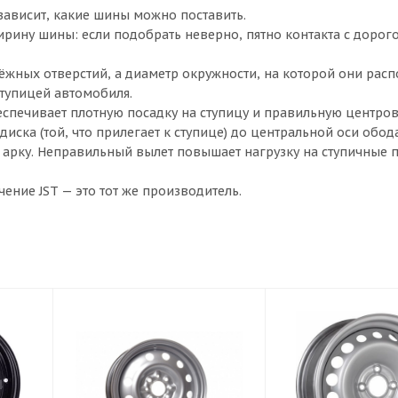
 зависит, какие шины можно поставить.
ширину шины: если подобрать неверно, пятно контакта с дорог
епёжных отверстий, а диаметр окружности, на которой они рас
ступицей автомобиля.
беспечивает плотную посадку на ступицу и правильную центров
иска (той, что прилегает к ступице) до центральной оси обода
в арку. Неправильный вылет повышает нагрузку на ступичные
чение JST — это тот же производитель.