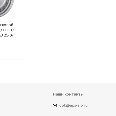
егковой
Диск стальной легковой
Диск стально
9 CB60,1
15*6 4*100 Et40 60,1 Trebl
ET50 D60,1 Т
З 21-07
X40915 Silver
Largus черн
(Логан,тойота)
Наши контакты
opt@aps-sib.ru