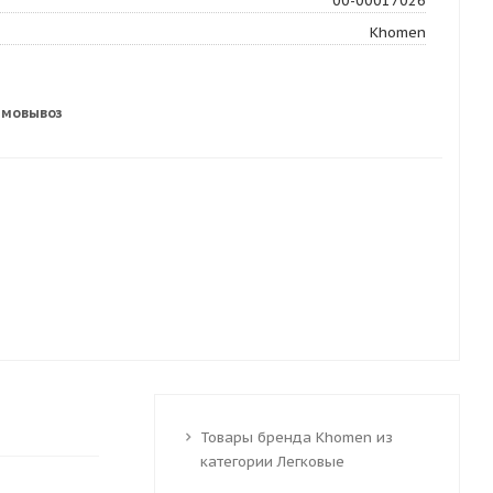
00-00017026
Khomen
амовывоз
Товары бренда Khomen из
категории Легковые