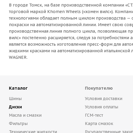
В городе Томск, на базе производственной компании «С
торговой маркой Khomen Wheels («хомен вилс»). Компа
технологиями обладает полным циклом производства — от
покраски на автоматизированной линии. Имеет свою со
производственная линия полного цикла, позволяющая про
вилс» постепенно расширяется, следуя за потребностями
является возможность изготовления пресс-форм для авт
жидкими красками на автоматизированной итальянской л
WAGNER.
Каталог
Покупателю
Шины
Условия доставки
Диски
Условия оплаты
Масла и смазки
ГСМ-тест
Фильтры
Карта смазок
Технические жидкости
Государственные заку