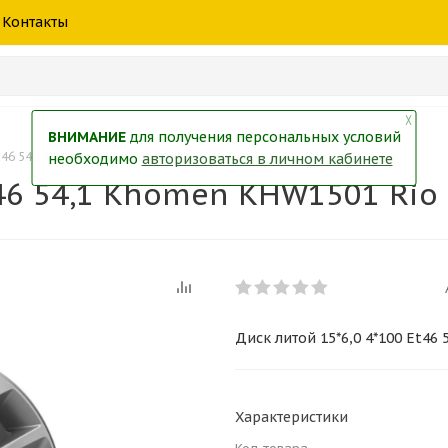
шины
спецтехники
жидкость
товары
масла
фильт
Контакты
тры
екол
Краски
╳
ВНИМАНИЕ
для получения персональных условий
Et46 54,1 Khomen KHW1501 Rio II GRAY
необходимо
авторизоваться в личном кабинете
t46 54,1 Khomen KHW1501 Rio 
Диск литой 15*6,0 4*100 Et46
Характеристики