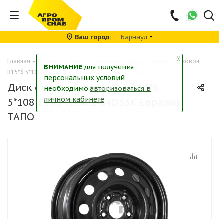
Ваш город
Барнаул
╳
Главная
-
Каталог
-
Диски
-
Легковые
-
Диск стальной легковой
ВНИМАНИЕ
для получения
R15*6 5*108 ET35 CB58.1 64D35K Евразиа ТАПО
персональных условий
Диск стальной легковой R15*6
необходимо
авторизоваться в
личном кабинете
5*108 ET35 CB58.1 64D35K Евразиа
ТАПО