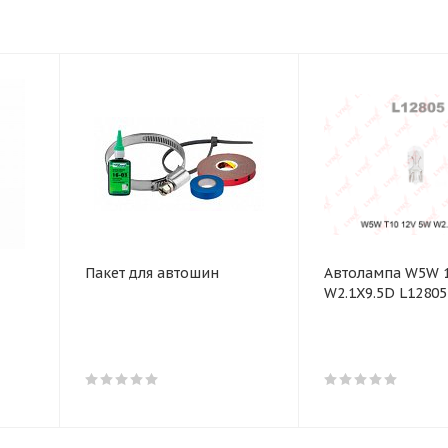
Пакет для автошин
Автолампа W5W 
W2.1X9.5D L12805