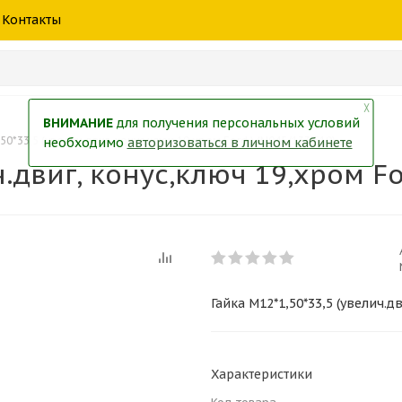
шины
спецтехники
жидкость
товары
масла
фильт
Контакты
тры
екол
Краски
╳
ВНИМАНИЕ
для получения персональных условий
50*33,5 (увелич.двиг, конус,ключ 19,хром Ford ) (N045/133.519)
необходимо
авторизоваться в личном кабинете
ч.двиг, конус,ключ 19,хром Fo
Гайка М12*1,50*33,5 (увелич.дв
Характеристики