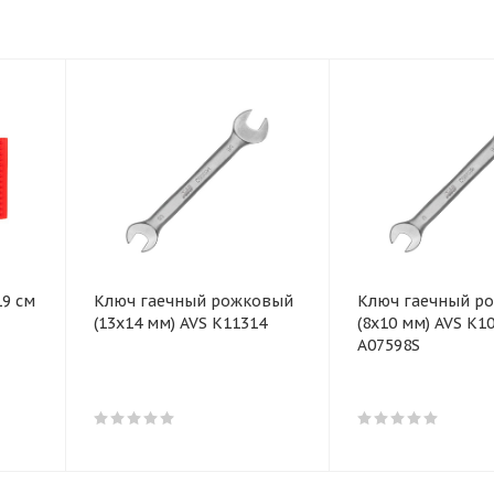
19 см
Ключ гаечный рожковый
Ключ гаечный р
(13х14 мм) AVS K11314
(8х10 мм) AVS K1
A07598S