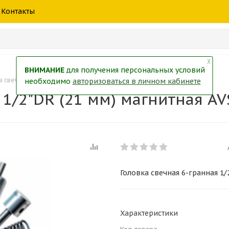
шины
спецтехники
жидкость
товары
масла
фильт
Контакты
тры
екол
Краски
╳
ВНИМАНИЕ
для получения персональных условий
а свечная 6-гранная 1/2"DR (21 мм) магнитная AVS HS1221M A40880S
необходимо
авторизоваться в личном кабинете
 1/2"DR (21 мм) магнитная A
Головка свечная 6-гранная 1/
Характеристики