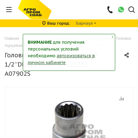
Ваш город
Барнаул
╳
Главная
-
Каталог
-
Автопринадлежности
-
Инструменты
-
Головка
ВНИМАНИЕ
для получения
торцевая 12-гранная 1/2''DR (12 мм) AVS H21212 A07902S
персональных условий
Головка торцевая 12-гранная
необходимо
авторизоваться в
личном кабинете
1/2''DR (12 мм) AVS H21212
A07902S