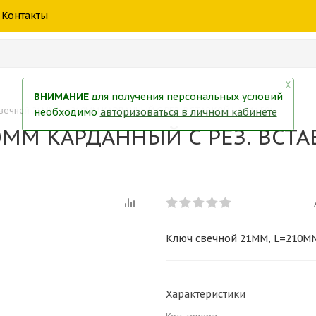
шины
спецтехники
жидкость
товары
масла
фильт
Контакты
тры
екол
Краски
╳
ВНИМАНИЕ
для получения персональных условий
вечной 21ММ, L=210MM КАРДАННЫЙ С РЕЗ. ВСТАВКОЙ LA 511501
необходимо
авторизоваться в личном кабинете
0MM КАРДАННЫЙ С РЕЗ. ВСТА
Ключ свечной 21ММ, L=210M
Характеристики