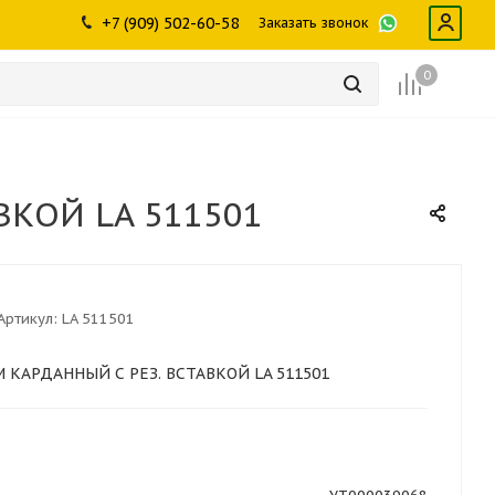
ры
промышленности
Инструменты
Щетки, скребки,
+7 (909) 502-60-58
Заказать звонок
дворники
Лампы
Крепеж
0
ВКОЙ LA 511501
Артикул:
LA 511501
M КАРДАННЫЙ С РЕЗ. ВСТАВКОЙ LA 511501