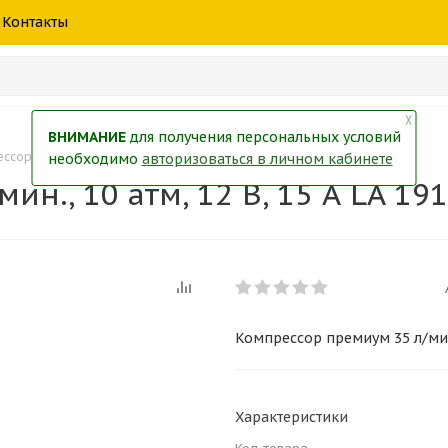
шины
спецтехники
жидкость
товары
масла
фильт
Контакты
тры
екол
Краски
╳
ВНИМАНИЕ
для получения персональных условий
сор премиум 35 л/мин., 10 атм, 12 В, 15 А LA 191525 Lavita
необходимо
авторизоваться в личном кабинете
н., 10 атм, 12 В, 15 А LA 191
Компрессор премиум 35 л/мин.,
Характеристики