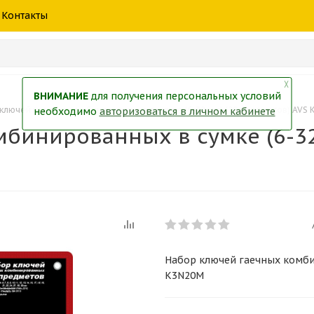
шины
спецтехники
жидкость
товары
масла
фильт
Контакты
тры
екол
Краски
╳
ВНИМАНИЕ
для получения персональных условий
ключей гаечных комбинированных в сумке (6-32 мм) (20 предметов) AVS
необходимо
авторизоваться в личном кабинете
бинированных в сумке (6-32
Набор ключей гаечных комбин
K3N20M