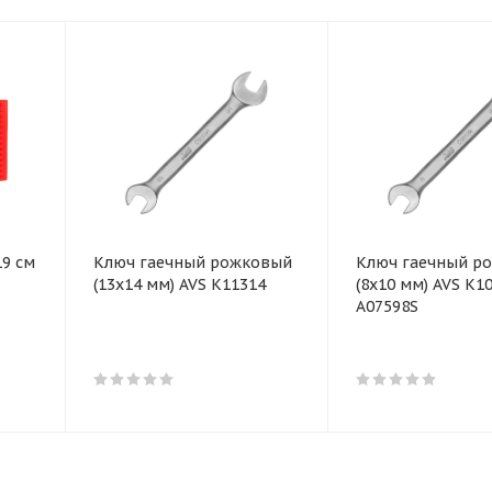
19 см
Ключ гаечный рожковый
Ключ гаечный р
(13х14 мм) AVS K11314
(8х10 мм) AVS K1
A07598S