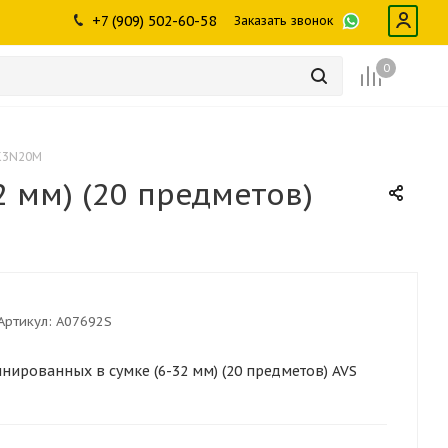
ры
промышленности
Инструменты
Щетки, скребки,
+7 (909) 502-60-58
Заказать звонок
дворники
Лампы
Крепеж
0
 K3N20M
 мм) (20 предметов)
Артикул:
A07692S
ированных в сумке (6-32 мм) (20 предметов) AVS