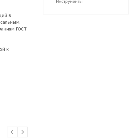
Инструменты
щий в
рсальным.
ованиям ГОСТ
ой к