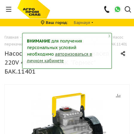
Ваш город
Барнаул
╳
Главная
-
Каталог
-
Автопринадлежности
-
Инструменты
-
Насос
ВНИМАНИЕ
для получения
перекачки топлива и масел 220V 40 л/мин БелАК "Гермес" БАК.11401
персональных условий
Насос перекачки топлива и масел
необходимо
авторизоваться в
личном кабинете
220V 40 л/мин БелАК "Гермес"
БАК.11401