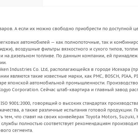
варов. А если их можно свободно приобрести по доступной це
 легковых автомобилей — как полнопоточные, так и комбини
риджи), воздушные фильтры вязкостного и сухого типов, топл
к и на дизельном топливе. По данным компании, ей принадлеж
ии.
iken Industries Co. Ltd, располагающейся в городе Исехара (
нии являются такие известные марки, как PMC, BOSCH, PIAA, 
на заре японской автомобильной промышленности. Производств
 Kogyo Corporation. Сейчас штаб-квартира и главный завод ра
SO 9001:2000, говорящий о высоких стандартах производства
качества, а также различные испытания готовой продукции. П
 тем, что ставят на своих конвейерах Toyota Motors, Suzuki, 
к службы полностью соответствует рекомендациям производит
вого сегмента.