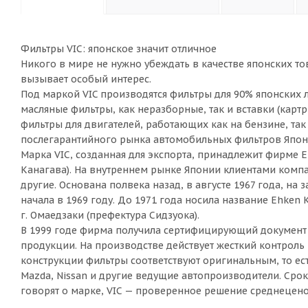
Фильтры VIC: японское значит отличное
Никого в мире не нужно убеждать в качестве японских то
вызывает особый интерес.
Под маркой VIC производятся фильтры для 90% японских
масляные фильтры, как неразборные, так и вставки (карт
фильтры для двигателей, работающих как на бензине, та
послегарантийного рынка автомобильных фильтров Япон
Марка VIC, созданная для экспорта, принадлежит фирме E
Канагава). На внутреннем рынке Японии клиентами компа
другие. Основана полвека назад, в августе 1967 года, 
начала в 1969 году. До 1971 года носила название Ehken
г. Омаедзаки (префектура Сидзуока).
В 1999 годе фирма получила сертифицирующий документ I
продукции. На производстве действует жесткий контроль 
конструкции фильтры соответствуют оригинальным, то есть
Mazda, Nissan и другие ведущие автопроизводители. Сро
говорят о марке, VIC — проверенное решение среднецено