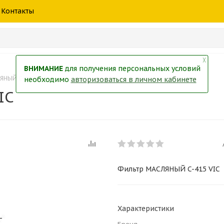
шины
спецтехники
жидкость
товары
масла
фильт
Контакты
тры
екол
Краски
╳
ВНИМАНИЕ
для получения персональных условий
ЯНЫЙ C-415 VIC
необходимо
авторизоваться в личном кабинете
IC
Фильтр МАСЛЯНЫЙ C-415 VIC
Характеристики