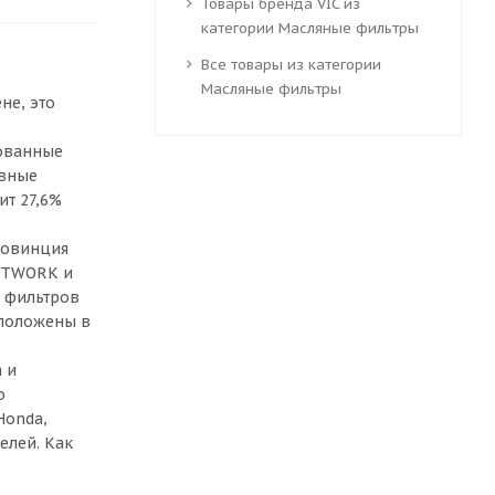
Товары бренда VIC из
категории Масляные фильтры
Все товары из категории
Масляные фильтры
не, это
рованные
ивные
ит 27,6%
провинция
PITWORK и
о фильтров
сположены в
 и
о
Honda,
елей. Как