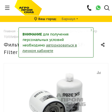
Ваш город
Барнаул
╳
Главная
-
Каталог
-
Фильтры
-
Топливные фильтры
-
Фильтр
ВНИМАНИЕ
для получения
ТОПЛИВНЫЙ SK3288 SF-Filter (Щвейцария)
персональных условий
Фильтр ТОПЛИВНЫЙ SK3288 SF-
необходимо
авторизоваться в
личном кабинете
Filter (Щвейцария)