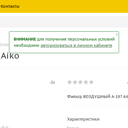
шины
спецтехники
жидкость
товары
масла
фильт
Контакты
тры
екол
Краски
╳
ВНИМАНИЕ
для получения персональных условий
ДУШНЫЙ A-197 Aiko
необходимо
авторизоваться в личном кабинете
Aiko
Фильтр ВОЗДУШНЫЙ A-197 Ai
Характеристики