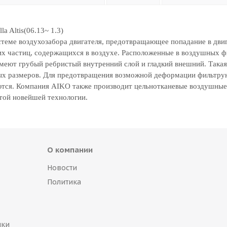
a Altis(06.13~ 1.3)
теме воздухозабора двигателя, предотвращающее попадание в дви
гих частиц, содержащихся в воздухе. Расположенные в воздушных ф
имеют грубый ребристый внутренний слой и гладкий внешний. Такая
ных размеров. Для предотвращения возможной деформации фильтр
ются. Компания AIKO также производит цельнотканевые воздушны
той новейшей технологии.
О компании
Новости
Политика
пки