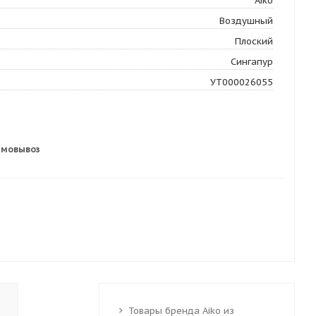
Aiko
Воздушный
Плоский
Сингапур
УТ000026055
амовывоз
Товары бренда Aiko из