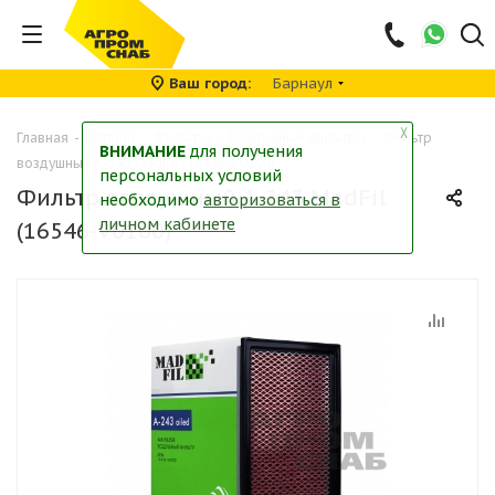
Ваш город
Барнаул
╳
Главная
-
Каталог
-
Фильтры
-
Воздушные фильтры
-
Фильтр
ВНИМАНИЕ
для получения
воздушный A-243 MadFil (16546-V0100)
персональных условий
Фильтр воздушный A-243 MadFil
необходимо
авторизоваться в
личном кабинете
(16546-V0100)