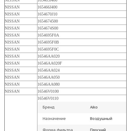
NISSAN
165463J400
NISSAN
165466J400
NISSAN
1654670J10
NISSAN
1654674500
NISSAN
1654674S00
NISSAN
1654695F0A
NISSAN
1654695F0B
NISSAN
1654695F0C
NISSAN
16546AA020
NISSAN
16546AA020F
NISSAN
16546AA024
NISSAN
16546AA050
NISSAN
16546AA080
NISSAN
16546V0100
16546V0110
Бренд
Aiko
Назначение
Воздушный
Форма фильтра
Плоский