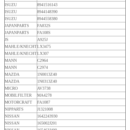
ISUZU
8941516143
ISUZU
8944148390
ISUZU
8944558380
JAPANPARTS
FA832S
JAPANPARTS
FA108S
JS
A925J
MAHLE/KNECHT
LX3475
MAHLE/KNECHT
LX307
MANN
C2964
MANN
C2974
MAZDA
1N0013Z40
MAZDA
1N0313Z40
MICRO
AV3738
MOBILFILTER
MA4278
MOTORCRAFT
FA1087
NIPPARTS
J1321008
NISSAN
1642243930
NISSAN
165002J201