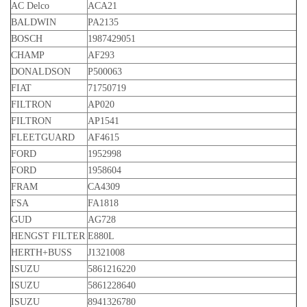
AC Delco
ACA21
BALDWIN
PA2135
BOSCH
1987429051
CHAMP
AF293
DONALDSON
P500063
FIAT
71750719
FILTRON
AP020
FILTRON
AP1541
FLEETGUARD
AF4615
FORD
1952998
FORD
1958604
FRAM
CA4309
FSA
FA1818
GUD
AG728
HENGST FILTER
E880L
HERTH+BUSS
J1321008
ISUZU
5861216220
ISUZU
5861228640
ISUZU
8941326780