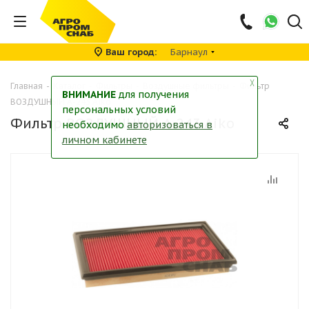
Ваш город
Барнаул
╳
Главная
-
Каталог
-
Фильтры
-
Воздушные фильтры
-
Фильтр
ВНИМАНИЕ
для получения
ВОЗДУШНЫЙ A-243 Aiko
персональных условий
Фильтр ВОЗДУШНЫЙ A-243 Aiko
необходимо
авторизоваться в
личном кабинете