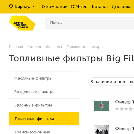
масла
фильтры
средства
шины
Барнаул
О компании
ГСМ-тест
Каталог
Доставка
Консистентные
Гидравлические
Герметики
Прочие филь
Омыватели ст
смазки
фильтры
Главная
-
Каталог
-
Фильтры
-
Топливные фильтры
Топливные фильтры Big Fil
Масляные фильтры
Воздушные фильтры
Фильтр Т
Салонные фильтры
Топливные фильтры
Фильтр Т
Трансмиссионные