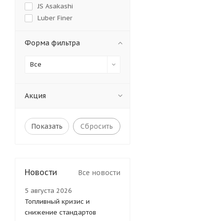
JS Asakashi
Luber Finer
Mann
Sakura
Форма фильтра
SF-Filter
Все
TSN
VIC
WIX
Акция
CATERPILLAR
HIFI
MICRONIC FILTER
Сбросить
HDF
Мотордеталь
SORL
Новости
KNORR
Все новости
GREEN FILTER
5 августа 2026
SURE FILTER
Топливный кризис и
MICRO
снижение стандартов
STAL