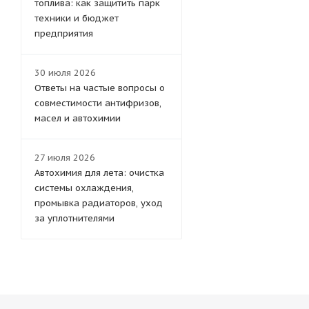
топлива: как защитить парк
Китай
техники и бюджет
Azumi
предприятия
Прочие бренды
Goodwill
30 июля 2026
Ferra Filter
Ответы на частые вопросы о
MILES
совместимости антифризов,
O.E.M
масел и автохимии
FILMANT
AOSS PARTS
27 июля 2026
UFI
Автохимия для лета: очистка
KNECHT
системы охлаждения,
MASUMA
промывка радиаторов, уход
Hengst
за уплотнителями
AUGER
KOLBENSCHMIDT
HOWO
FAW
Big Filter