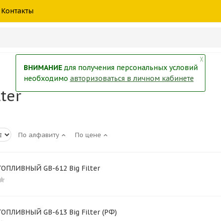
шины
спецтехники
жидкость
товары
масла
фильт
Контакты
тры
екол
Краски
╳
ВНИМАНИЕ
для получения персональных условий
необходимо
авторизоваться в личном кабинете
ter
По алфавиту
По цене
ОПЛИВНЫЙ GB-612 Big Filter
ОПЛИВНЫЙ GB-613 Big Filter (РФ)