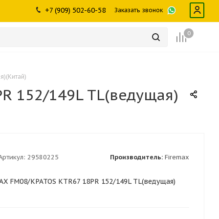
ры
промышленности
Инструменты
Щетки, скребки,
+7 (909) 502-60-58
Заказать звонок
дворники
Лампы
Крепеж
0
я)(Китай)
R 152/149L TL(ведущая)
Артикул:
29580225
Производитель:
Firemax
AX FM08/KPATOS KTR67 18PR 152/149L TL(ведущая)