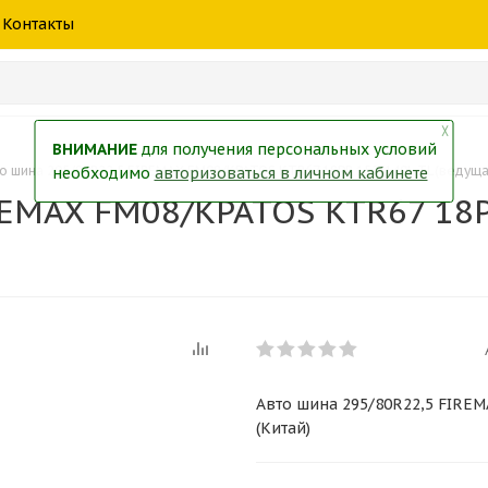
шины
спецтехники
жидкость
товары
масла
фильт
Контакты
тры
екол
Краски
╳
ВНИМАНИЕ
для получения персональных условий
о шина 295/80R22,5 FIREMAX FM08/KPATOS KTR67 18PR 152/149L TL(ведуща
необходимо
авторизоваться в личном кабинете
REMAX FM08/KPATOS KTR67 18P
Авто шина 295/80R22,5 FIREM
(Китай)