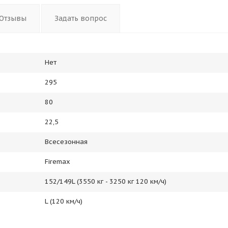
Отзывы
Задать вопрос
Нет
295
80
22,5
Всесезонная
Firemax
152/149L (3550 кг - 3250 кг 120 км/ч)
L (120 км/ч)