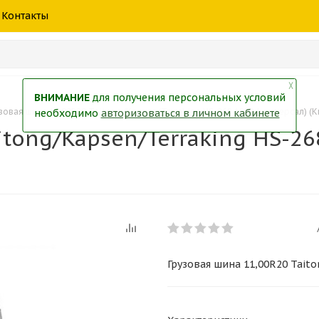
шины
спецтехники
жидкость
товары
масла
фильт
Контакты
тры
екол
Краски
╳
ВНИМАНИЕ
для получения персональных условий
зовая шина 11,00R20 Taitong/Kapsen/Terraking HS-268 18PR (универсал) (К
необходимо
авторизоваться в личном кабинете
itong/Kapsen/Terraking HS-26
Грузовая шина 11,00R20 Taito