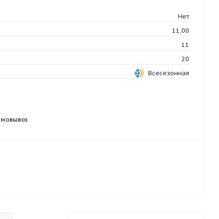
Нет
11,00
11
20
Всесезонная
амовывоз