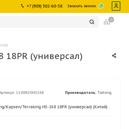
ры
промышленности
Инструменты
Щетки, скребки,
+7 (909) 502-60-58
Заказать звонок
дворники
Лампы
Крепеж
0
итай)
8 18PR (универсал)
Артикул:
1100R20HS268
Производитель:
Taitong
ng/Kapsen/Terraking HS-268 18PR (универсал) (Китай)