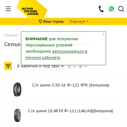
Ваш город
Барнаул
╳
Главная
-
Каталог
-
Шины
-
Сельхоз и спец шины
ВНИМАНИЕ
для получения
Сельхоз и спец шины Белшина
персональных условий
необходимо
авторизоваться в
личном кабинете
С/х шина 5,50-16 Ф-122 8PR (Белшина)
С/х шина 18,4R38 Ф-111 (146/А8)(Белшина)