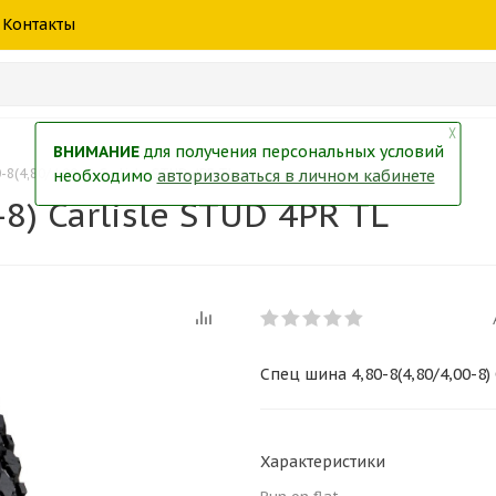
шины
спецтехники
жидкость
товары
масла
фильт
Контакты
тры
екол
Краски
╳
ВНИМАНИЕ
для получения персональных условий
-8(4,80/4,00-8) Carlisle STUD 4PR TL
необходимо
авторизоваться в личном кабинете
8) Carlisle STUD 4PR TL
Спец шина 4,80-8(4,80/4,00-8)
Характеристики