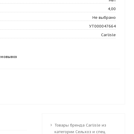
Нет
4,00
Не выбрано
УТ000047664
Carlisle
амовывоз
Товары бренда Carlisle из
категории Сельхоз и спец