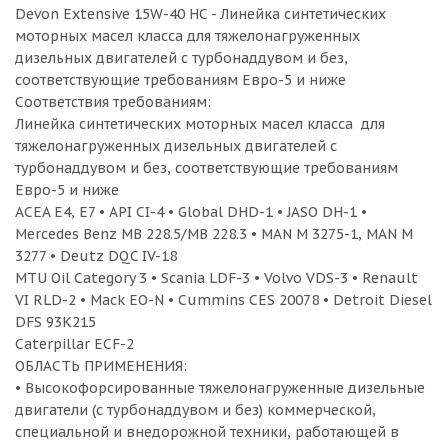
Devon Extensive 15W-40 HC - Линейка синтетических
моторных масел класса для тяжелонагруженных
дизельных двигателей с турбонаддувом и без,
соответствующие требованиям Евро-5 и ниже
Соответствия требованиям:
Линейка синтетических моторных масел класса для
тяжелонагруженных дизельных двигателей с
турбонаддувом и без, соответствующие требованиям
Евро-5 и ниже
ACEA E4, E7 • API CI-4 • Global DHD-1 • JASO DH-1 •
Mercedes Benz MB 228.5/MB 228.3 • MAN M 3275-1, MAN M
3277 • Deutz DQC IV-18
MTU Oil Category 3 • Scania LDF-3 • Volvo VDS-3 • Renault
VI RLD-2 • Mack EO-N • Cummins CES 20078 • Detroit Diesel
DFS 93K215
Caterpillar ECF-2
ОБЛАСТЬ ПРИМЕНЕНИЯ:
• Высокофорсированные тяжелонагруженные дизельные
двигатели (с турбонаддувом и без) коммерческой,
специальной и внедорожной техники, работающей в