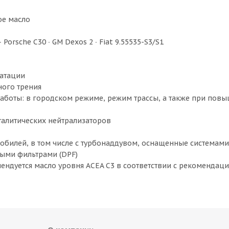
ое масло
∙ Porsche C30 ∙ GM Dexos 2 ∙ Fiat 9.55535-S3/S1
уатации
ного трения
работы: в городском режиме, режим трассы, а также при пов
талитических нейтрализаторов
обилей, в том числе с турбонаддувом, оснащенные системами
выми фильтрами (DPF)
мендуется масло уровня ACEA C3 в соответствии с рекомендац