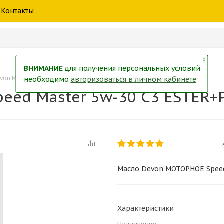
шины
спецтехники
жидкость
товары
масла
фильт
Контакты
тры
екол
Краски
╳
ВНИМАНИЕ
для получения персональных условий
von МОТОРНОЕ Speed Master 5w-30 C3 ESTER+PAO (синт) 1л.
необходимо
авторизоваться в личном кабинете
ed Master 5w-30 C3 ESTER+PA
Масло Devon МОТОРНОЕ Speed 
Характеристики