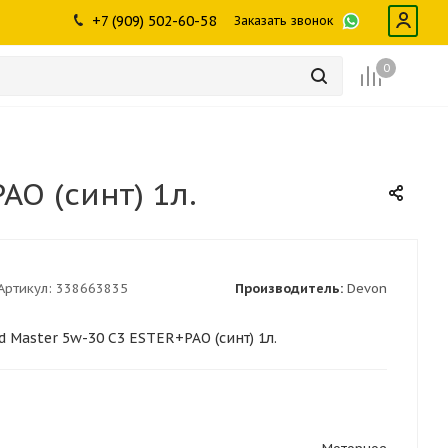
ры
промышленности
Инструменты
Щетки, скребки,
+7 (909) 502-60-58
Заказать звонок
дворники
Лампы
Крепеж
0
O (синт) 1л.
Артикул:
338663835
Производитель:
Devon
Master 5w-30 C3 ESTER+PAO (синт) 1л.