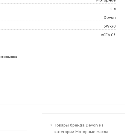
Моторное
1 л
Devon
5W-30
ACEA C3
амовывоз
Товары бренда Devon из
категории Моторные масла