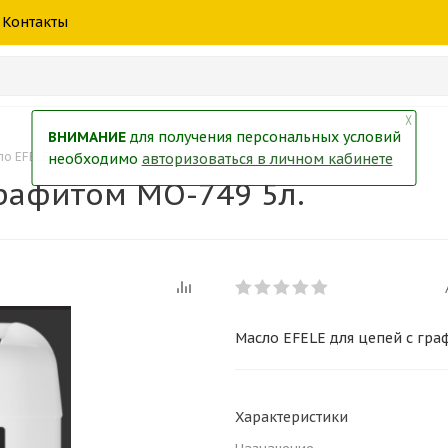
шины
спецтехники
жидкость
товары
масла
фильт
Контакты
тры
екол
Краски
╳
ВНИМАНИЕ
для получения персональных условий
ло EFELE для цепей с графитом MO-749 5л.
необходимо
авторизоваться в личном кабинете
графитом MO-749 5л.
Масло EFELE для цепей с гра
Характеристики