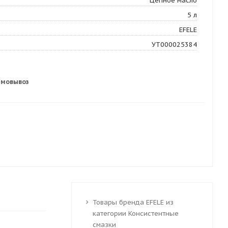
Цепное масло
5 л
EFELE
УТ000025384
амовывоз
Товары бренда EFELE из
категории Консистентные
смазки