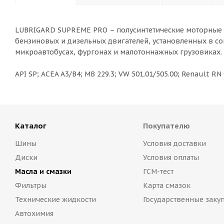
LUBRIGARD SUPREME PRO – полусинтетические моторные м
бензиновых и дизельных двигателей, установленных в с
микроавтобусах, фургонах и малотоннажных грузовиках.
API SP; ACEA A3/B4; MB 229.3; VW 501.01/505.00; Renault RN
Каталог
Покупателю
Шины
Условия доставки
Диски
Условия оплаты
Масла и смазки
ГСМ-тест
Фильтры
Карта смазок
Технические жидкости
Государственные заку
Автохимия