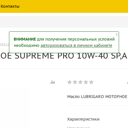
шины
спецтехники
жидкость
товары
масла
фильт
Контакты
тры
екол
Краски
╳
ВНИМАНИЕ
для получения персональных условий
BRIGARD МОТОРНОЕ SUPREME PRO 10W-40 SP,A3/B4 1л
необходимо
авторизоваться в личном кабинете
Е SUPREME PRO 10W-40 SP,A
Масло LUBRIGARD МОТОРНОЕ 
Характеристики