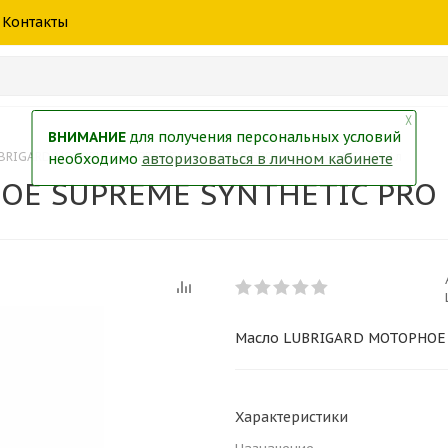
шины
спецтехники
жидкость
товары
масла
фильт
Контакты
тры
екол
Краски
╳
ВНИМАНИЕ
для получения персональных условий
BRIGARD МОТОРНОЕ SUPREME SYNTHETIC PRO C3 5W-30 SP,C2/C3 1л
необходимо
авторизоваться в личном кабинете
Е SUPREME SYNTHETIC PRO C3
Масло LUBRIGARD МОТОРНОЕ 
Характеристики