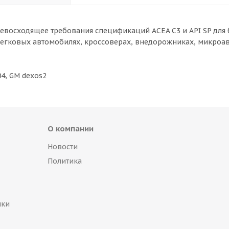
ревосходящее требования спецификаций ACEA C3 и API SP для
легковых автомобилях, кроссоверах, внедорожниках, микроав
04, GM dexos2
О компании
Новости
Политика
пки