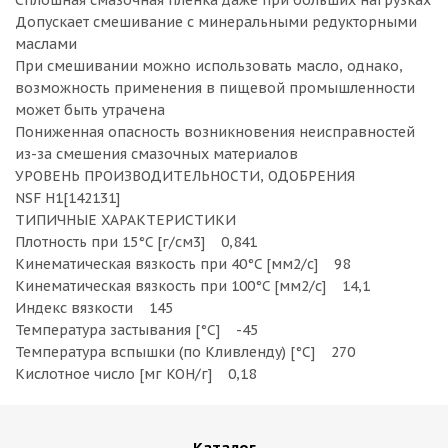
Сплошная смазочная пленка даже при больших нагрузках
Допускает смешивание с минеральными редукторными
маслами
При смешивании можно использовать масло, однако,
возможность применения в пищевой промышленности
может быть утрачена
Пониженная опасность возникновения неисправностей
из-за смешения смазочных материалов
УРОВЕНЬ ПРОИЗВОДИТЕЛЬНОСТИ, ОДОБРЕНИЯ
NSF H1[142131]
ТИПИЧНЫЕ ХАРАКТЕРИСТИКИ
Плотность при 15°C [г/cм3] 0,841
Кинематическая вязкость при 40°C [мм2/с] 98
Кинематическая вязкость при 100°C [мм2/с] 14,1
Индекс вязкости 145
Температура застывания [°C] -45
Температура вспышки (по Кливленду) [°C] 270
Кислотное число [мг KOH/г] 0,18
Каталог