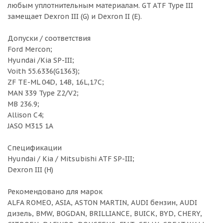
любым уплотнительным материалам. GT ATF Type III
замещает Dexron III (G) и Dexron II (E).
Допуски / соответствия
Ford Mercon;
Hyundai /Kia SP-III;
Voith 55.6336(G1363);
ZF TE-ML 04D, 14B, 16L,17C;
MAN 339 Type Z2/V2;
MB 236.9;
Allison C4;
JASO M315 1A
Спецификации
Hyundai / Kia / Mitsubishi ATF SP-III;
Dexron III (H)
Рекомендовано для марок
ALFA ROMEO, ASIA, ASTON MARTIN, AUDI бензин, AUDI
дизель, BMW, BOGDAN, BRILLIANCE, BUICK, BYD, CHERY,