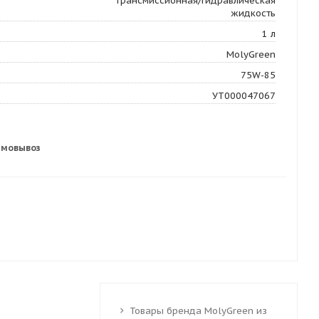
Трансмиссионная/Гидравлическая
жидкость
1 л
MolyGreen
75W-85
УТ000047067
амовывоз
Товары бренда MolyGreen из