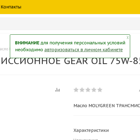
шины
спецтехники
жидкость
товары
масла
фильт
Контакты
тры
екол
Краски
╳
ВНИМАНИЕ
для получения персональных условий
асло MOLYGREEN ТРАНСМИССИОННОЕ GEAR OIL 75W-85 GL-5 LSD 1л
необходимо
авторизоваться в личном кабинете
ССИОННОЕ GEAR OIL 75W-85 
Масло MOLYGREEN ТРАНСМИСС
Характеристики