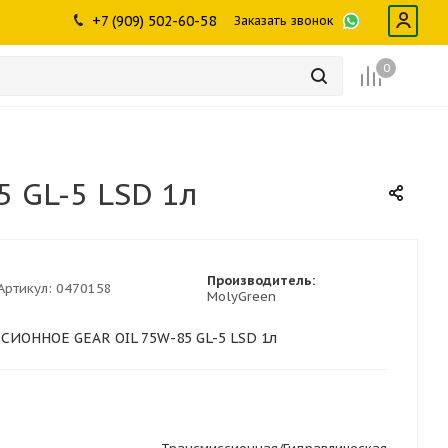
ры
промышленности
Инструменты
Щетки, скребки,
+7 (909) 502-60-58
Заказать звонок
дворники
Лампы
Крепеж
0
GL-5 LSD 1л
Производитель:
Артикул:
0470158
MolyGreen
ИОННОЕ GEAR OIL 75W-85 GL-5 LSD 1л