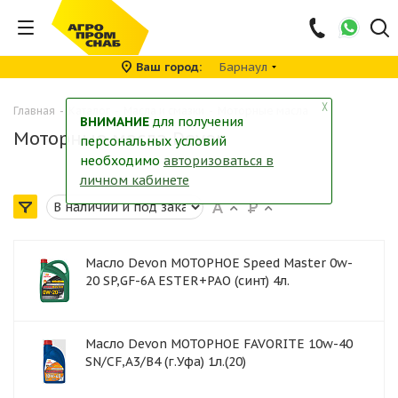
Ваш город
Барнаул
╳
Главная
-
Каталог
-
Масла и смазки
-
Моторные масла
ВНИМАНИЕ
для получения
Моторные масла Devon
персональных условий
необходимо
авторизоваться в
личном кабинете
Масло Devon МОТОРНОЕ Speed Master 0w-
20 SP,GF-6A ESTER+PAO (синт) 4л.
Масло Devon МОТОРНОЕ FAVORITE 10w-40
SN/CF,A3/B4 (г.Уфа) 1л.(20)