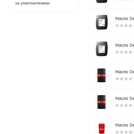
за уплотнителями
Масло De
Масло De
Масло De
Масло De
Масло De