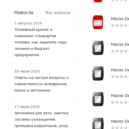
Gazpromneft
Новости
REZOIL
Все новости
Масло De
TAKAYAMA
5 августа 2026
Топливный кризис и
снижение стандартов
топлива: как защитить парк
Масло De
техники и бюджет
предприятия
Масло De
30 июля 2026
Ответы на частые вопросы о
совместимости антифризов,
масел и автохимии
Масло De
27 июля 2026
Автохимия для лета: очистка
системы охлаждения,
Масло De
промывка радиаторов, уход