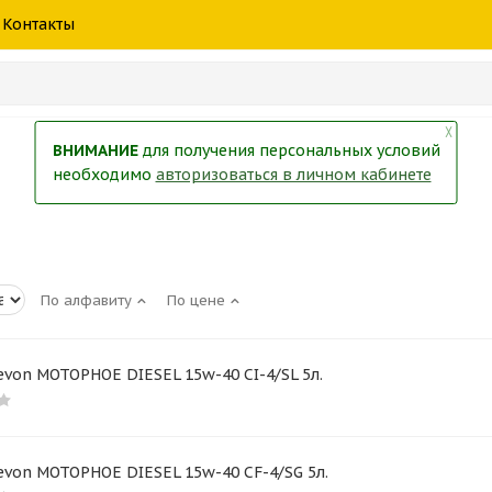
шины
спецтехники
жидкость
товары
масла
фильт
Контакты
тры
екол
Краски
╳
ВНИМАНИЕ
для получения персональных условий
необходимо
авторизоваться в личном кабинете
По алфавиту
По цене
von МОТОРНОЕ DIESEL 15w-40 CI-4/SL 5л.
von МОТОРНОЕ DIESEL 15w-40 CF-4/SG 5л.