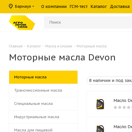
масла
фильтры
средства
шины
Барнаул
О компании
ГСМ-тест
Каталог
Доставка
Консистентные
Гидравлические
Герметики
Прочие филь
Омыватели ст
смазки
фильтры
Главная
-
Каталог
-
Масла и смазки
-
Моторные масла
Моторные масла Devon
Моторные масла
Трансмиссионные масла
Масло De
Специальные масла
Индустриальные масла
Масло De
Масла для пищевой