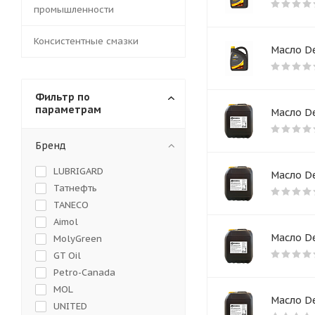
промышленности
Консистентные смазки
Масло De
Фильтр по
параметрам
Масло De
Бренд
LUBRIGARD
Масло De
Татнефть
TANECO
Aimol
Масло De
MolyGreen
GT Oil
Petro-Canada
MOL
Масло D
UNITED