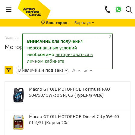
Ваш город
Барнаул
╳
Главная
-
Каталог
-
Масла и смазки
-
Моторные масла
ВНИМАНИЕ
для получения
Моторные масла GT Oil
персональных условий
необходимо
авторизоваться в
личном кабинете
Масло GT OIL МОТОРНОЕ Formula PAO
504/507 5W-30 SN, C3 (Турция) 4л.(6)
Масло GT OIL МОТОРНОЕ Diesel City 5W-40
CI-4/SL (Корея) 20л