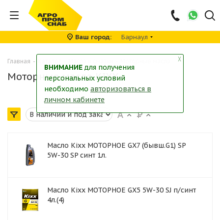
Ваш город
Барнаул
╳
Главная
-
Каталог
-
Масла и смазки
-
Моторные масла
ВНИМАНИЕ
для получения
Моторные масла KIXX
персональных условий
необходимо
авторизоваться в
личном кабинете
Масло Kixx МОТОРНОЕ GX7 (бывш.G1) SP
5W-30 SP синт 1л.
Масло Kixx МОТОРНОЕ GX5 5W-30 SJ п/синт
4л.(4)