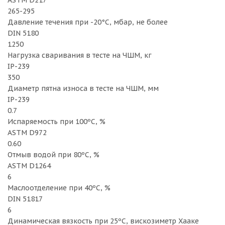
ASTM D217
265-295
Давление течения при -20°C, мбар, не более
DIN 5180
1250
Нагрузка сваривания в тесте на ЧШМ, кг
IP-239
350
Диаметр пятна износа в тесте на ЧШМ, мм
IP-239
0.7
Испаряемость при 100ºC, %
ASTM D972
0.60
Отмыв водой при 80ºC, %
ASTM D1264
6
Маслоотделение при 40ºC, %
DIN 51817
6
Динамическая вязкость при 25ºC, вискозиметр Хааке