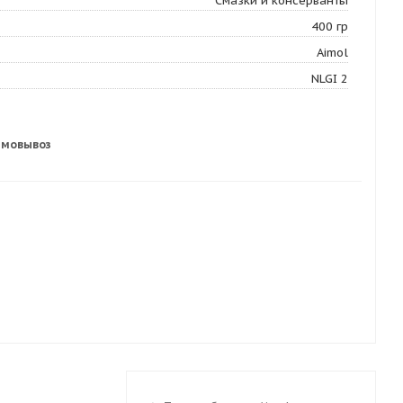
Смазки и консерванты
400 гр
Aimol
NLGI 2
амовывоз