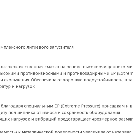
мплексного литиевого загустителя
ая высококачественная смазка на основе высокоочищенного м
 высокими противоизносными и противозадирными ЕР (Extrem
и скольжения. Обеспечивают хорошую водоустойчивость, а т
атур и нагрузок.
благодаря специальным ЕР (Extreme Pressure) присадкам и 
иту подшипника от износа и сохранность оборудования
ующих нагрузок и вибраций предотвращает чрезмерное размя
аемость) к металлической поверхности увеличивают интервал