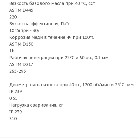
Вязкость базового масла при 40 °C, сСт
ASTM D445
220
Вязкость эффективная, Па*с
1045(при - 30)
Коррозия меди в течение 4ч при 100°C
ASTM D130
1b
Рабочая пенетрация при 25ºC и 60 об., 0.1 мм
ASTM D217
265-295
Диаметр пятна износа при 40 кг, 1200 об/мин и 75˚С, мм
IP 239
0.55
Нагрузка сваривания, кг
IP 239
310