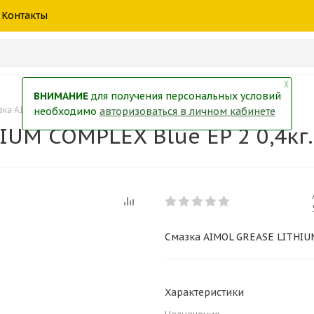
шины
спецтехники
жидкость
товары
масла
фильт
Контакты
тры
екол
Краски
╳
ВНИМАНИЕ
для получения персональных условий
ка AIMOL GREASE LITHIUM COMPLEX Blue EP 2 0,4кг. синяя (12)
необходимо
авторизоваться в личном кабинете
UM COMPLEX Blue EP 2 0,4кг. 
Смазка AIMOL GREASE LITHIUM 
Характеристики