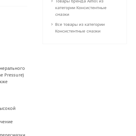
Товары бренда Aimol из
категории Консистентные
смазки
Все товары из категории
Консистентные смазки
инерального
e Pressure)
акже
высокой
гчение
 пересмазки