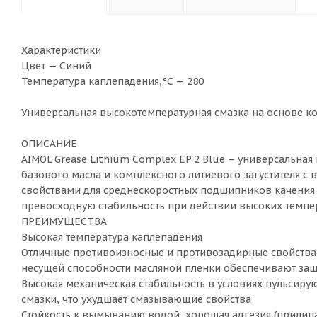
Характеристики
Цвет — Синий
Температура каплепадения,°C — 280
Универсальная высокотемпературная смазка на основе ко
ОПИСАНИЕ
AIMOL Grease Lithium Complex EP 2 Blue – универсальн
базового масла и комплексного литиевого загустителя с
свойствами для среднескоростных подшипников качения 
превосходную стабильность при действии высоких темпер
ПРЕИМУЩЕСТВА
Высокая температура каплепадения
Отличные противоизносные и противозадирные свойства 
несущей способности масляной пленки обеспечивают защ
Высокая механическая стабильность в условиях пульсир
смазки, что ухудшает смазывающие свойства
Стойкость к вымыванию водой, хорошая адгезия (прилип