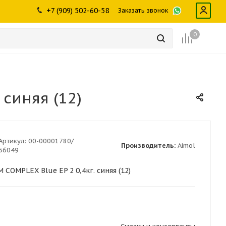
ры
промышленности
Инструменты
Щетки, скребки,
+7 (909) 502-60-58
Заказать звонок
дворники
Лампы
Крепеж
0
синяя (12)
Артикул:
00-00001780/
Производитель:
Aimol
56049
COMPLEX Blue EP 2 0,4кг. синяя (12)