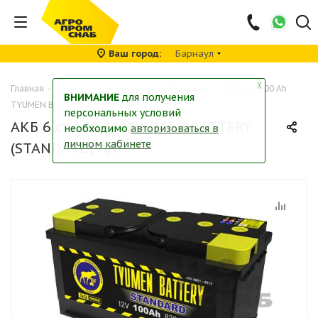
Ваш город
Барнаул
╳
Главная
-
Каталог
-
Аккумуляторы
-
Легковые
-
АКБ 6 ст-100 Ah
ВНИМАНИЕ
для получения
TYUMEN BATTERY (STANDARD) п/п
персональных условий
АКБ 6 ст-100 Ah TYUMEN BATTERY
необходимо
авторизоваться в
личном кабинете
(STANDARD) п/п