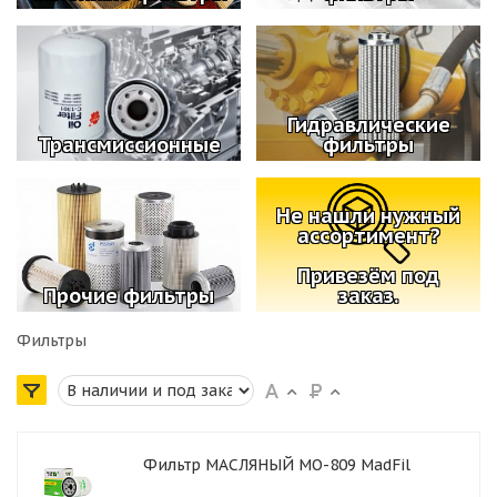
Гидравлические
Трансмиссионные
фильтры
Не нашли нужный
ассортимент?
Привезём под
Прочие фильтры
заказ.
Фильтры
Фильтр МАСЛЯНЫЙ MO-809 MadFil