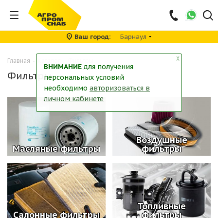
Ваш город
Барнаул
╳
Главная
-
Каталог
-
Фильтры
ВНИМАНИЕ
для получения
Фильтры
персональных условий
необходимо
авторизоваться в
личном кабинете
Воздушные
Масляные фильтры
фильтры
Топливные
Салонные фильтры
фильтры