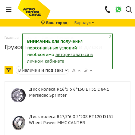
Ваш город
Барнаул
╳
Главная
-
Каталог
-
Диски
-
Грузовые
ВНИМАНИЕ
для получения
Грузовые штампованные диски
персональных условий
необходимо
авторизоваться в
личном кабинете
Диск колеса R16*5,5 6*130 ET51 D84,1
Mersedec Sprinter
Диск колеса R17,5*6,0 5*208 ET120 D151
Wheel Power MMC CANTER