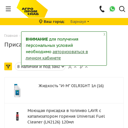
Ваш город
Барнаул
╳
Главная
-
Каталог
-
Автохимия
-
Присадки
ВНИМАНИЕ
для получения
Присадки
персональных условий
необходимо
авторизоваться в
личном кабинете
Жидкость "И-М" OILRIGHT 1л (16)
Моющая присадка в топливо LAVR с
катализатором горения Universal Fuel
Cleaner (LN2126) 120мл