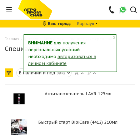
Ваш город
Барнаул
╳
Главная
-
Каталог
-
Автохимия
-
Специальные средства
ВНИМАНИЕ
для получения
Специальные средства
персональных условий
необходимо
авторизоваться в
личном кабинете
Антизапотеватель LAVR 125мл
Быстрый старт BibiCare (4412) 210мл