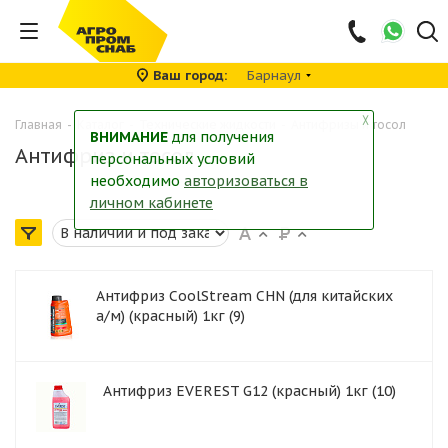
Ваш город
Барнаул
╳
Главная
-
Каталог
-
Технические жидкости
-
Антифризы и тосол
ВНИМАНИЕ
для получения
Антифриз и тосол
персональных условий
необходимо
авторизоваться в
личном кабинете
Антифриз CoolStream CHN (для китайских
а/м) (красный) 1кг (9)
Антифриз EVEREST G12 (красный) 1кг (10)