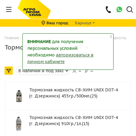
Ваш город
Барнаул
╳
Главная
-
Каталог
-
Технические жидкости
-
Тормозная жидкость
ВНИМАНИЕ
для получения
Тормозная жидкость DOT 4
персональных условий
необходимо
авторизоваться в
личном кабинете
Тормозная жидкость СВ-ХИМ UNIX DOT-4
(г. Дзержинск) 455гр./500мл.(25)
Тормозная жидкость СВ-ХИМ UNIX DOT-4
(г. Дзержинск) 910гр./1л.(15)