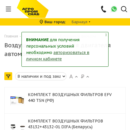
Ваш город
Барнаул
╳
Главная
-
Каталог
-
Фильтры
-
Воздушные фильтры
ВНИМАНИЕ
для получения
Воздушные фильтры для двигателя
персональных условий
необходимо
авторизоваться в
автомобиля
личном кабинете
КОМПЛЕКТ ВОЗДУШНЫХ ФИЛЬТРОВ EFV
440 TSN (РФ)
КОМПЛЕКТ ВОЗДУШНЫХ ФИЛЬТРОВ
43132+43132-01 DIFA (Беларусь)